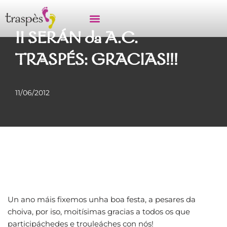
Saltar
II SERÁN da A.C.
ao
contido
TRASPÉS: GRACIAS!!!
11/06/2012
Un ano máis fixemos unha boa festa, a pesares da
choiva, por iso, moitísimas gracias a todos os que
participáchedes e trouleáches con nós!