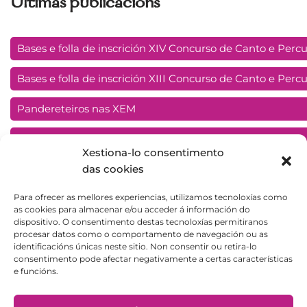
Últimas publicacións
Bases e folla de inscrición XIV Concurso de Canto e Percu
Bases e folla de inscrición XIII Concurso de Canto e Perc
Pandereteiros nas XEM
Charanga e Pandereteiros en Chapela
Xestiona-lo consentimento
Traspés en Baiona
das cookies
Para ofrecer as mellores experiencias, utilizamos tecnoloxías como
as cookies para almacenar e/ou acceder á información do
ASÓCIATE
dispositivo. O consentimento destas tecnoloxías permitiranos
procesar datos como o comportamento de navegación ou as
identificacións únicas neste sitio. Non consentir ou retira-lo
consentimento pode afectar negativamente a certas características
e funcións.